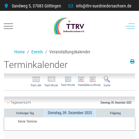
Sandweg 5, 37083 Göttingen
info@ttrv-suedniedersachsen.de
Mobile Menu Toggle
Off-C
Home
Events
Veranstaltungskalender
Terminkalender
Nach Woche
Heute
Gehe zu Monat
Nach Jahr
Nach Monat
Suche
Tagesansicht
Dienstag, 09. Dezember 2025
Dienstag, 09. Dezember 2025
Vorheriger Tag
Folgetag
Keine Termine