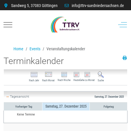
Sandweg 5, 37083 Göttingen
info@ttrv-suedniedersachsen.de
Mobile Menu Toggle
Off-C
Home
Events
Veranstaltungskalender
Terminkalender
Nach Woche
Heute
Gehe zu Monat
Nach Jahr
Nach Monat
Suche
Tagesansicht
Samstag, 27. Dezember 2025
Samstag, 27. Dezember 2025
Vorheriger Tag
Folgetag
Keine Termine